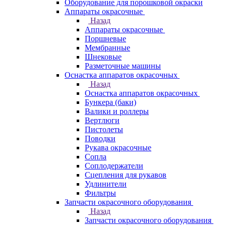
Оборудование для порошковой окраски
Аппараты окрасочные
Назад
Аппараты окрасочные
Поршневые
Мембранные
Шнековые
Разметочные машины
Оснастка аппаратов окрасочных
Назад
Оснастка аппаратов окрасочных
Бункера (баки)
Валики и роллеры
Вертлюги
Пистолеты
Поводки
Рукава окрасочные
Сопла
Соплодержатели
Сцепления для рукавов
Удлинители
Фильтры
Запчасти окрасочного оборудования
Назад
Запчасти окрасочного оборудования