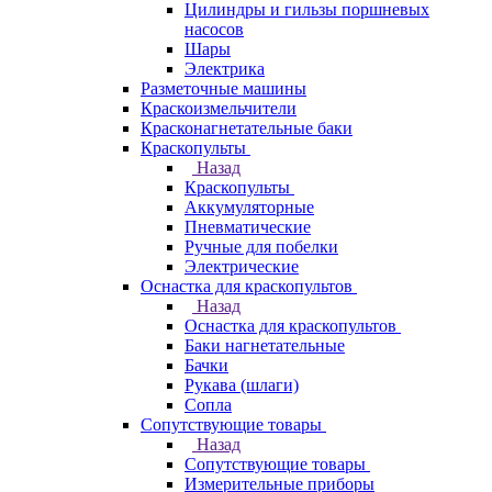
Цилиндры и гильзы поршневых
насосов
Шары
Электрика
Разметочные машины
Краскоизмельчители
Красконагнетательные баки
Краскопульты
Назад
Краскопульты
Аккумуляторные
Пневматические
Ручные для побелки
Электрические
Оснастка для краскопультов
Назад
Оснастка для краскопультов
Баки нагнетательные
Бачки
Рукава (шлаги)
Сопла
Сопутствующие товары
Назад
Сопутствующие товары
Измерительные приборы