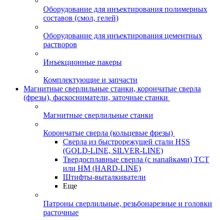
Оборудование для инъектирования полимерных
составов (смол, гелей)
Оборудование для инъектирования цементных
растворов
Инъекционные пакеры
Комплектующие и запчасти
Магнитные сверлильные станки, корончатые сверла
(фрезы), фаскосниматели, заточные станки
Магнитные сверлильные станки
Корончатые сверла (кольцевые фрезы)
Сверла из быстрорежущей стали HSS
(GOLD-LINE, SILVER-LINE)
Твердосплавные сверла (с напайками) ТСТ
или HM (HARD-LINE)
Штифты-выталкиватели
Еще
Патроны сверлильные, резьбонарезные и головки
расточные