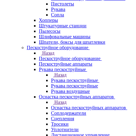
Пистолеты
Рукава
Сопла
Хопперы
Штукатурные станции
Пылесосы
Шлифовальные машины
Шпатели, боксы для шпатлевки
Пескоструйное оборудование
Назад
Пескоструйное оборудование
Пескоструйные аппараты
Рукава пескоструйные
Назад
Рукава пескоструйные
Рукава пескоструйные
Рукава воздушные
Оснастка пескоструйных аппаратов
Назад
Оснастка пескоструйных аппаратов
Соплодержатели
Сцепления
Тросики
Уплотнители
Дистанционное управление