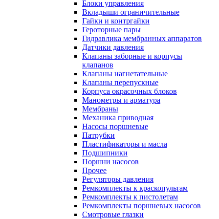
Блоки управления
Вкладыши ограничительные
Гайки и контргайки
Героторные пары
Гидравлика мембранных аппаратов
Датчики давления
Клапаны заборные и корпусы
клапанов
Клапаны нагнетательные
Клапаны перепускные
Корпуса окрасочных блоков
Манометры и арматура
Мембраны
Механика приводная
Насосы поршневые
Патрубки
Пластификаторы и масла
Подшипники
Поршни насосов
Прочее
Регуляторы давления
Ремкомплекты к краскопультам
Ремкомплекты к пистолетам
Ремкомплекты поршневых насосов
Смотровые глазки