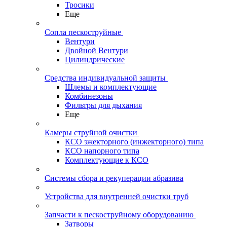
Тросики
Еще
Сопла пескоструйные
Вентури
Двойной Вентури
Цилиндрические
Средства индивидуальной защиты
Шлемы и комплектующие
Комбинезоны
Фильтры для дыхания
Еще
Камеры струйной очистки
КСО эжекторного (инжекторного) типа
КСО напорного типа
Комплектующие к КСО
Системы сбора и рекуперации абразива
Устройства для внутренней очистки труб
Запчасти к пескоструйному оборудованию
Затворы