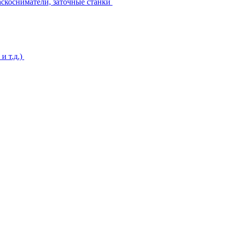
аскосниматели, заточные станки
и т.д.)