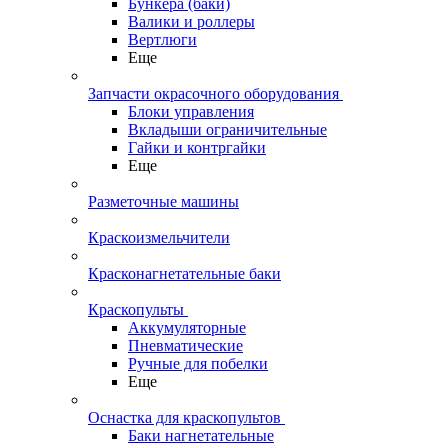
Бункера (баки)
Валики и роллеры
Вертлюги
Еще
Запчасти окрасочного оборудования
Блоки управления
Вкладыши ограничительные
Гайки и контргайки
Еще
Разметочные машины
Краскоизмельчители
Красконагнетательные баки
Краскопульты
Аккумуляторные
Пневматические
Ручные для побелки
Еще
Оснастка для краскопультов
Баки нагнетательные