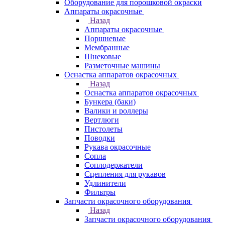
Оборудование для порошковой окраски
Аппараты окрасочные
Назад
Аппараты окрасочные
Поршневые
Мембранные
Шнековые
Разметочные машины
Оснастка аппаратов окрасочных
Назад
Оснастка аппаратов окрасочных
Бункера (баки)
Валики и роллеры
Вертлюги
Пистолеты
Поводки
Рукава окрасочные
Сопла
Соплодержатели
Сцепления для рукавов
Удлинители
Фильтры
Запчасти окрасочного оборудования
Назад
Запчасти окрасочного оборудования