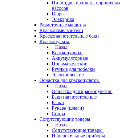
Цилиндры и гильзы поршневых
насосов
Шары
Электрика
Разметочные машины
Краскоизмельчители
Красконагнетательные баки
Краскопульты
Назад
Краскопульты
Аккумуляторные
Пневматические
Ручные для побелки
Электрические
Оснастка для краскопультов
Назад
Оснастка для краскопультов
Баки нагнетательные
Бачки
Рукава (шлаги)
Сопла
Сопутствующие товары
Назад
Сопутствующие товары
Измерительные приборы