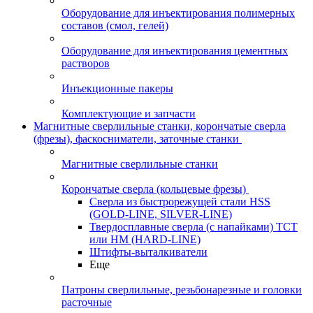
Оборудование для инъектирования полимерных
составов (смол, гелей)
Оборудование для инъектирования цементных
растворов
Инъекционные пакеры
Комплектующие и запчасти
Магнитные сверлильные станки, корончатые сверла
(фрезы), фаскосниматели, заточные станки
Магнитные сверлильные станки
Корончатые сверла (кольцевые фрезы)
Сверла из быстрорежущей стали HSS
(GOLD-LINE, SILVER-LINE)
Твердосплавные сверла (с напайками) ТСТ
или HM (HARD-LINE)
Штифты-выталкиватели
Еще
Патроны сверлильные, резьбонарезные и головки
расточные