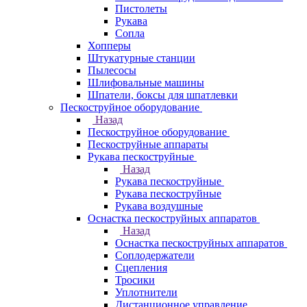
Пистолеты
Рукава
Сопла
Хопперы
Штукатурные станции
Пылесосы
Шлифовальные машины
Шпатели, боксы для шпатлевки
Пескоструйное оборудование
Назад
Пескоструйное оборудование
Пескоструйные аппараты
Рукава пескоструйные
Назад
Рукава пескоструйные
Рукава пескоструйные
Рукава воздушные
Оснастка пескоструйных аппаратов
Назад
Оснастка пескоструйных аппаратов
Соплодержатели
Сцепления
Тросики
Уплотнители
Дистанционное управление