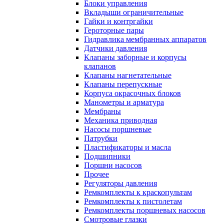
Блоки управления
Вкладыши ограничительные
Гайки и контргайки
Героторные пары
Гидравлика мембранных аппаратов
Датчики давления
Клапаны заборные и корпусы
клапанов
Клапаны нагнетательные
Клапаны перепускные
Корпуса окрасочных блоков
Манометры и арматура
Мембраны
Механика приводная
Насосы поршневые
Патрубки
Пластификаторы и масла
Подшипники
Поршни насосов
Прочее
Регуляторы давления
Ремкомплекты к краскопультам
Ремкомплекты к пистолетам
Ремкомплекты поршневых насосов
Смотровые глазки