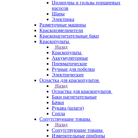
Цилиндры и гильзы поршневых
насосов
Шары
Электрика
Разметочные машины
Краскоизмельчители
Красконагнетательные баки
Краскопульты
Назад
Краскопульты
Аккумуляторные
Пневматические
Ручные для побелки
Электрические
Оснастка для краскопультов
Назад
Оснастка для краскопультов
Баки нагнетательные
Бачки
Рукава (шлаги)
Сопла
Сопутствующие товары
Назад
Сопутствующие товары
Измерительные приборы