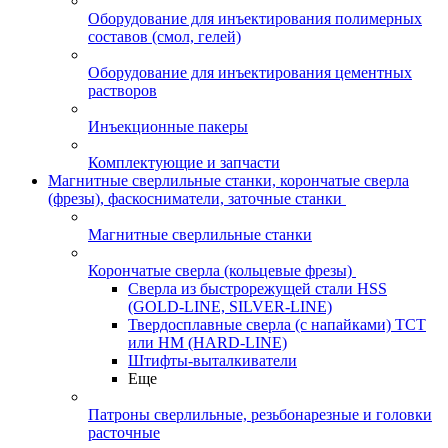
Оборудование для инъектирования полимерных
составов (смол, гелей)
Оборудование для инъектирования цементных
растворов
Инъекционные пакеры
Комплектующие и запчасти
Магнитные сверлильные станки, корончатые сверла
(фрезы), фаскосниматели, заточные станки
Магнитные сверлильные станки
Корончатые сверла (кольцевые фрезы)
Сверла из быстрорежущей стали HSS
(GOLD-LINE, SILVER-LINE)
Твердосплавные сверла (с напайками) ТСТ
или HM (HARD-LINE)
Штифты-выталкиватели
Еще
Патроны сверлильные, резьбонарезные и головки
расточные