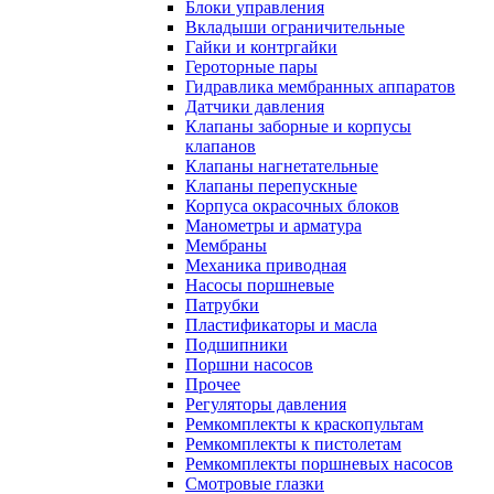
Блоки управления
Вкладыши ограничительные
Гайки и контргайки
Героторные пары
Гидравлика мембранных аппаратов
Датчики давления
Клапаны заборные и корпусы
клапанов
Клапаны нагнетательные
Клапаны перепускные
Корпуса окрасочных блоков
Манометры и арматура
Мембраны
Механика приводная
Насосы поршневые
Патрубки
Пластификаторы и масла
Подшипники
Поршни насосов
Прочее
Регуляторы давления
Ремкомплекты к краскопультам
Ремкомплекты к пистолетам
Ремкомплекты поршневых насосов
Смотровые глазки