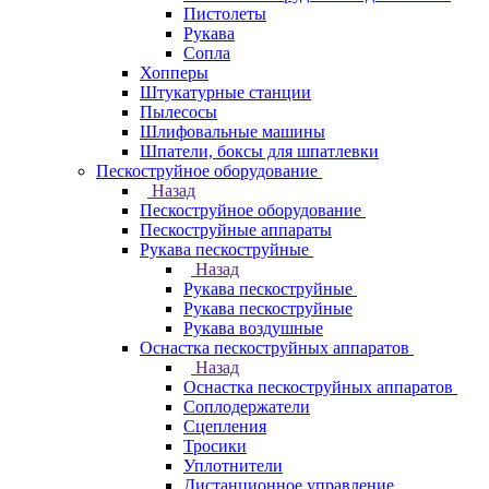
Пистолеты
Рукава
Сопла
Хопперы
Штукатурные станции
Пылесосы
Шлифовальные машины
Шпатели, боксы для шпатлевки
Пескоструйное оборудование
Назад
Пескоструйное оборудование
Пескоструйные аппараты
Рукава пескоструйные
Назад
Рукава пескоструйные
Рукава пескоструйные
Рукава воздушные
Оснастка пескоструйных аппаратов
Назад
Оснастка пескоструйных аппаратов
Соплодержатели
Сцепления
Тросики
Уплотнители
Дистанционное управление