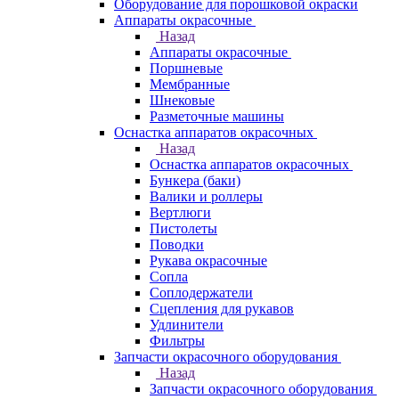
Оборудование для порошковой окраски
Аппараты окрасочные
Назад
Аппараты окрасочные
Поршневые
Мембранные
Шнековые
Разметочные машины
Оснастка аппаратов окрасочных
Назад
Оснастка аппаратов окрасочных
Бункера (баки)
Валики и роллеры
Вертлюги
Пистолеты
Поводки
Рукава окрасочные
Сопла
Соплодержатели
Сцепления для рукавов
Удлинители
Фильтры
Запчасти окрасочного оборудования
Назад
Запчасти окрасочного оборудования