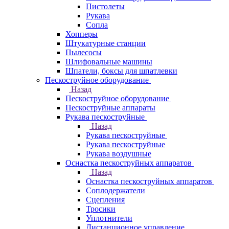
Пистолеты
Рукава
Сопла
Хопперы
Штукатурные станции
Пылесосы
Шлифовальные машины
Шпатели, боксы для шпатлевки
Пескоструйное оборудование
Назад
Пескоструйное оборудование
Пескоструйные аппараты
Рукава пескоструйные
Назад
Рукава пескоструйные
Рукава пескоструйные
Рукава воздушные
Оснастка пескоструйных аппаратов
Назад
Оснастка пескоструйных аппаратов
Соплодержатели
Сцепления
Тросики
Уплотнители
Дистанционное управление