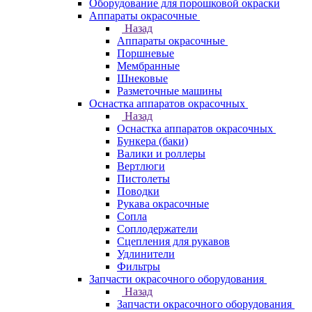
Оборудование для порошковой окраски
Аппараты окрасочные
Назад
Аппараты окрасочные
Поршневые
Мембранные
Шнековые
Разметочные машины
Оснастка аппаратов окрасочных
Назад
Оснастка аппаратов окрасочных
Бункера (баки)
Валики и роллеры
Вертлюги
Пистолеты
Поводки
Рукава окрасочные
Сопла
Соплодержатели
Сцепления для рукавов
Удлинители
Фильтры
Запчасти окрасочного оборудования
Назад
Запчасти окрасочного оборудования