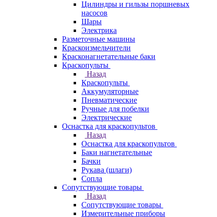
Цилиндры и гильзы поршневых
насосов
Шары
Электрика
Разметочные машины
Краскоизмельчители
Красконагнетательные баки
Краскопульты
Назад
Краскопульты
Аккумуляторные
Пневматические
Ручные для побелки
Электрические
Оснастка для краскопультов
Назад
Оснастка для краскопультов
Баки нагнетательные
Бачки
Рукава (шлаги)
Сопла
Сопутствующие товары
Назад
Сопутствующие товары
Измерительные приборы