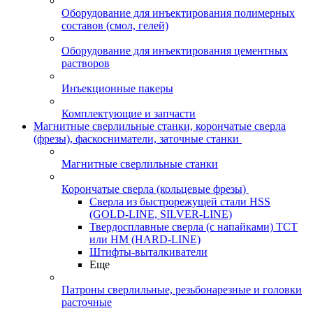
Оборудование для инъектирования полимерных
составов (смол, гелей)
Оборудование для инъектирования цементных
растворов
Инъекционные пакеры
Комплектующие и запчасти
Магнитные сверлильные станки, корончатые сверла
(фрезы), фаскосниматели, заточные станки
Магнитные сверлильные станки
Корончатые сверла (кольцевые фрезы)
Сверла из быстрорежущей стали HSS
(GOLD-LINE, SILVER-LINE)
Твердосплавные сверла (с напайками) ТСТ
или HM (HARD-LINE)
Штифты-выталкиватели
Еще
Патроны сверлильные, резьбонарезные и головки
расточные