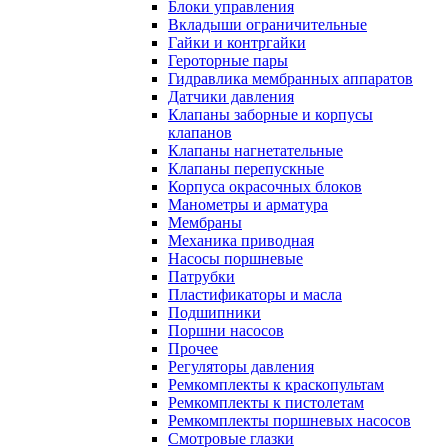
Блоки управления
Вкладыши ограничительные
Гайки и контргайки
Героторные пары
Гидравлика мембранных аппаратов
Датчики давления
Клапаны заборные и корпусы
клапанов
Клапаны нагнетательные
Клапаны перепускные
Корпуса окрасочных блоков
Манометры и арматура
Мембраны
Механика приводная
Насосы поршневые
Патрубки
Пластификаторы и масла
Подшипники
Поршни насосов
Прочее
Регуляторы давления
Ремкомплекты к краскопультам
Ремкомплекты к пистолетам
Ремкомплекты поршневых насосов
Смотровые глазки