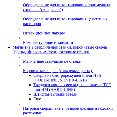
Оборудование для инъектирования полимерных
составов (смол, гелей)
Оборудование для инъектирования цементных
растворов
Инъекционные пакеры
Комплектующие и запчасти
Магнитные сверлильные станки, корончатые сверла
(фрезы), фаскосниматели, заточные станки
Магнитные сверлильные станки
Корончатые сверла (кольцевые фрезы)
Сверла из быстрорежущей стали HSS
(GOLD-LINE, SILVER-LINE)
Твердосплавные сверла (с напайками) ТСТ
или HM (HARD-LINE)
Штифты-выталкиватели
Еще
Патроны сверлильные, резьбонарезные и головки
расточные