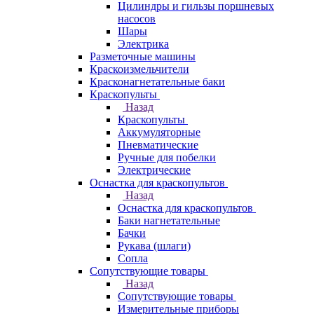
Цилиндры и гильзы поршневых
насосов
Шары
Электрика
Разметочные машины
Краскоизмельчители
Красконагнетательные баки
Краскопульты
Назад
Краскопульты
Аккумуляторные
Пневматические
Ручные для побелки
Электрические
Оснастка для краскопультов
Назад
Оснастка для краскопультов
Баки нагнетательные
Бачки
Рукава (шлаги)
Сопла
Сопутствующие товары
Назад
Сопутствующие товары
Измерительные приборы