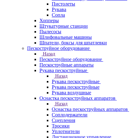
Пистолеты
Рукава
Сопла
Хопперы
Штукатурные станции
Пылесосы
Шлифовальные машины
Шпатели, боксы для шпатлевки
Пескоструйное оборудование
Назад
Пескоструйное оборудование
Пескоструйные аппараты
Рукава пескоструйные
Назад
Рукава пескоструйные
Рукава пескоструйные
Рукава воздушные
Оснастка пескоструйных аппаратов
Назад
Оснастка пескоструйных аппаратов
Соплодержатели
Сцепления
Тросики
Уплотнители
Дистанционное управление