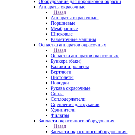
Оборудование для порошковой окраски
Аппараты окрасочные
Назад
Аппараты окрасочные
Поршневые
Мембранные
Шнековые
Разметочные машины
Оснастка аппаратов окрасочных
Назад
Оснастка аппаратов окрасочных
Бункера (баки)
Валики и роллеры
Вертлюги
Пистолеты
Поводки
Рукава окрасочные
Сопла
Соплодержатели
Сцепления для рукавов
Удлинители
Фильтры
Запчасти окрасочного оборудования
Назад
Запчасти окрасочного оборудования