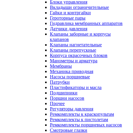
Блоки управления
Вкладыши ограничительные
Гайки и контргайки
Героторные пары
Гидравлика мембранных аппаратов
Датчики давления
Клапаны заборные и корпусы
клапанов
Клапаны нагнетательные
Клапаны перепускные
Корпуса окрасочных блоков
Манометры и арматура
Мембраны
Механика приводная
Насосы поршневые
Патрубки
Пластификаторы и масла
Подшипники
Поршни насосов
Прочее
Регуляторы давления
Ремкомплекты к краскопультам
Ремкомплекты к пистолетам
Ремкомплекты поршневых насосов
Смотровые глазки