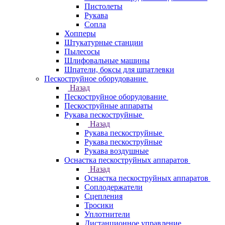
Пистолеты
Рукава
Сопла
Хопперы
Штукатурные станции
Пылесосы
Шлифовальные машины
Шпатели, боксы для шпатлевки
Пескоструйное оборудование
Назад
Пескоструйное оборудование
Пескоструйные аппараты
Рукава пескоструйные
Назад
Рукава пескоструйные
Рукава пескоструйные
Рукава воздушные
Оснастка пескоструйных аппаратов
Назад
Оснастка пескоструйных аппаратов
Соплодержатели
Сцепления
Тросики
Уплотнители
Дистанционное управление