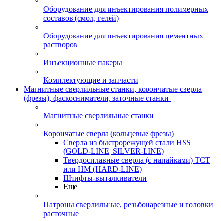
Оборудование для инъектирования полимерных
составов (смол, гелей)
Оборудование для инъектирования цементных
растворов
Инъекционные пакеры
Комплектующие и запчасти
Магнитные сверлильные станки, корончатые сверла
(фрезы), фаскосниматели, заточные станки
Магнитные сверлильные станки
Корончатые сверла (кольцевые фрезы)
Сверла из быстрорежущей стали HSS
(GOLD-LINE, SILVER-LINE)
Твердосплавные сверла (с напайками) ТСТ
или HM (HARD-LINE)
Штифты-выталкиватели
Еще
Патроны сверлильные, резьбонарезные и головки
расточные