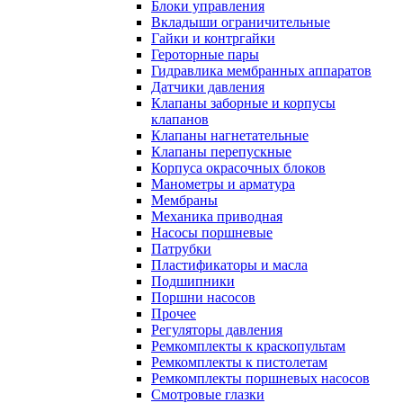
Блоки управления
Вкладыши ограничительные
Гайки и контргайки
Героторные пары
Гидравлика мембранных аппаратов
Датчики давления
Клапаны заборные и корпусы
клапанов
Клапаны нагнетательные
Клапаны перепускные
Корпуса окрасочных блоков
Манометры и арматура
Мембраны
Механика приводная
Насосы поршневые
Патрубки
Пластификаторы и масла
Подшипники
Поршни насосов
Прочее
Регуляторы давления
Ремкомплекты к краскопультам
Ремкомплекты к пистолетам
Ремкомплекты поршневых насосов
Смотровые глазки