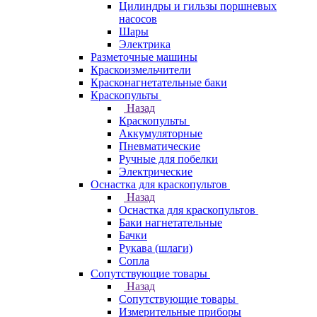
Цилиндры и гильзы поршневых
насосов
Шары
Электрика
Разметочные машины
Краскоизмельчители
Красконагнетательные баки
Краскопульты
Назад
Краскопульты
Аккумуляторные
Пневматические
Ручные для побелки
Электрические
Оснастка для краскопультов
Назад
Оснастка для краскопультов
Баки нагнетательные
Бачки
Рукава (шлаги)
Сопла
Сопутствующие товары
Назад
Сопутствующие товары
Измерительные приборы