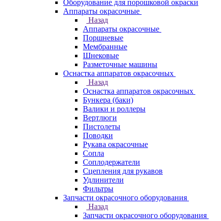
Оборудование для порошковой окраски
Аппараты окрасочные
Назад
Аппараты окрасочные
Поршневые
Мембранные
Шнековые
Разметочные машины
Оснастка аппаратов окрасочных
Назад
Оснастка аппаратов окрасочных
Бункера (баки)
Валики и роллеры
Вертлюги
Пистолеты
Поводки
Рукава окрасочные
Сопла
Соплодержатели
Сцепления для рукавов
Удлинители
Фильтры
Запчасти окрасочного оборудования
Назад
Запчасти окрасочного оборудования