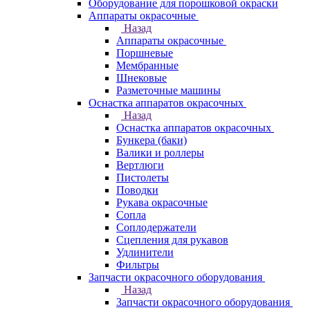
Оборудование для порошковой окраски
Аппараты окрасочные
Назад
Аппараты окрасочные
Поршневые
Мембранные
Шнековые
Разметочные машины
Оснастка аппаратов окрасочных
Назад
Оснастка аппаратов окрасочных
Бункера (баки)
Валики и роллеры
Вертлюги
Пистолеты
Поводки
Рукава окрасочные
Сопла
Соплодержатели
Сцепления для рукавов
Удлинители
Фильтры
Запчасти окрасочного оборудования
Назад
Запчасти окрасочного оборудования