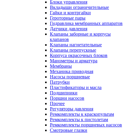
Блоки управления
Вкладыши ограничительные
Гайки и контргайки
Героторные пары
Гидравлика мембранных аппаратов
Датчики давления
Клапаны заборные и корпусы
клапанов
Клапаны нагнетательные
Клапаны перепускные
Корпуса окрасочных блоков
Манометры и арматура
Мембраны
Механика приводная
Насосы поршневые
Патрубки
Пластификаторы и масла
Подшипники
Поршни насосов
Прочее
Регуляторы давления
Ремкомплекты к краскопультам
Ремкомплекты к пистолетам
Ремкомплекты поршневых насосов
Смотровые глазки