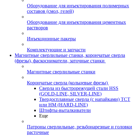
Оборудование для инъектирования полимерных
составов (смол, гелей)
Оборудование для инъектирования цементных
растворов
Инъекционные пакеры
Комплектующие и запчасти
Магнитные сверлильные станки, корончатые сверла
(фрезы), фаскосниматели, заточные станки
Магнитные сверлильные станки
Корончатые сверла (кольцевые фрезы)
Сверла из быстрорежущей стали HSS
(GOLD-LINE, SILVER-LINE)
Твердосплавные сверла (с напайками) ТСТ
или HM (HARD-LINE)
Штифты-выталкиватели
Еще
Патроны сверлильные, резьбонарезные и головки
расточные