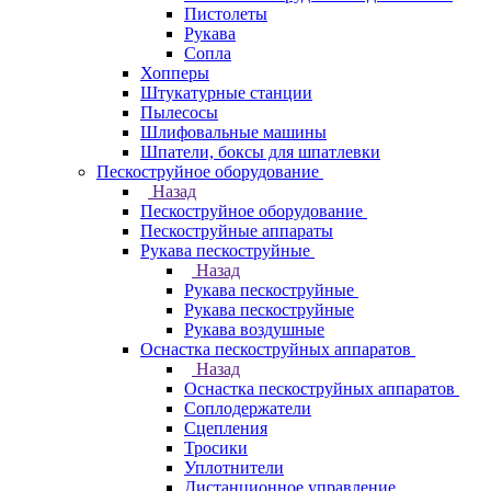
Пистолеты
Рукава
Сопла
Хопперы
Штукатурные станции
Пылесосы
Шлифовальные машины
Шпатели, боксы для шпатлевки
Пескоструйное оборудование
Назад
Пескоструйное оборудование
Пескоструйные аппараты
Рукава пескоструйные
Назад
Рукава пескоструйные
Рукава пескоструйные
Рукава воздушные
Оснастка пескоструйных аппаратов
Назад
Оснастка пескоструйных аппаратов
Соплодержатели
Сцепления
Тросики
Уплотнители
Дистанционное управление