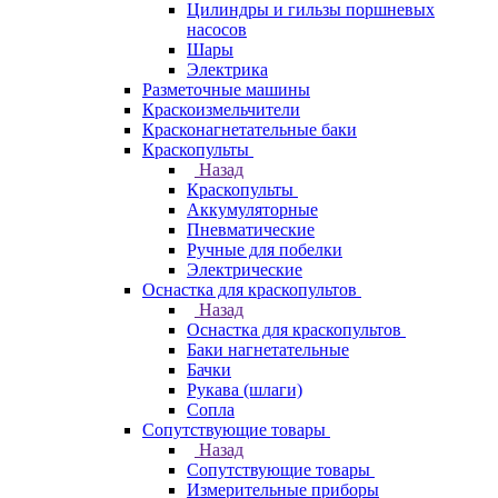
Цилиндры и гильзы поршневых
насосов
Шары
Электрика
Разметочные машины
Краскоизмельчители
Красконагнетательные баки
Краскопульты
Назад
Краскопульты
Аккумуляторные
Пневматические
Ручные для побелки
Электрические
Оснастка для краскопультов
Назад
Оснастка для краскопультов
Баки нагнетательные
Бачки
Рукава (шлаги)
Сопла
Сопутствующие товары
Назад
Сопутствующие товары
Измерительные приборы