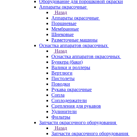
Оборудование для порошковой окраски
Аппараты окрасочные
Назад
Аппараты окрасочные
Поршневые
Мембранные
Шнековые
Разметочные машины
Оснастка аппаратов окрасочных
Назад
Оснастка аппаратов окрасочных
Бункера (баки)
Валики и роллеры
Вертлюги
Пистолеты
Поводки
Рукава окрасочные
Сопла
Соплодержатели
Сцепления для рукавов
Удлинители
Фильтры
Запчасти окрасочного оборудования
Назад
Запчасти окрасочного оборудования