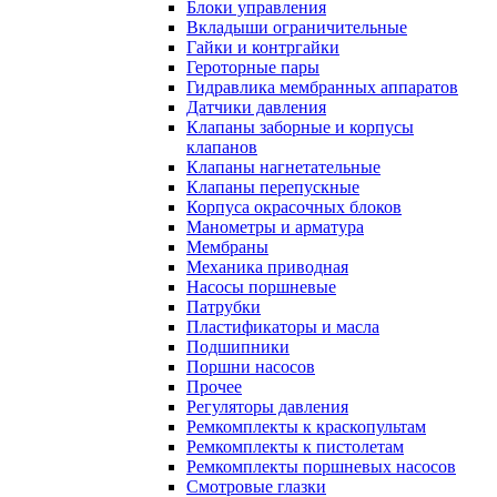
Блоки управления
Вкладыши ограничительные
Гайки и контргайки
Героторные пары
Гидравлика мембранных аппаратов
Датчики давления
Клапаны заборные и корпусы
клапанов
Клапаны нагнетательные
Клапаны перепускные
Корпуса окрасочных блоков
Манометры и арматура
Мембраны
Механика приводная
Насосы поршневые
Патрубки
Пластификаторы и масла
Подшипники
Поршни насосов
Прочее
Регуляторы давления
Ремкомплекты к краскопультам
Ремкомплекты к пистолетам
Ремкомплекты поршневых насосов
Смотровые глазки