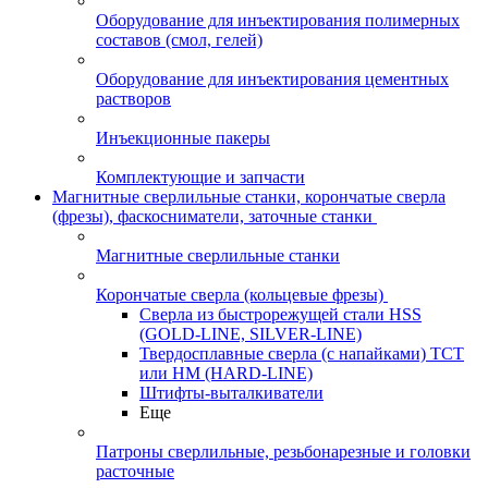
Оборудование для инъектирования полимерных
составов (смол, гелей)
Оборудование для инъектирования цементных
растворов
Инъекционные пакеры
Комплектующие и запчасти
Магнитные сверлильные станки, корончатые сверла
(фрезы), фаскосниматели, заточные станки
Магнитные сверлильные станки
Корончатые сверла (кольцевые фрезы)
Сверла из быстрорежущей стали HSS
(GOLD-LINE, SILVER-LINE)
Твердосплавные сверла (с напайками) ТСТ
или HM (HARD-LINE)
Штифты-выталкиватели
Еще
Патроны сверлильные, резьбонарезные и головки
расточные