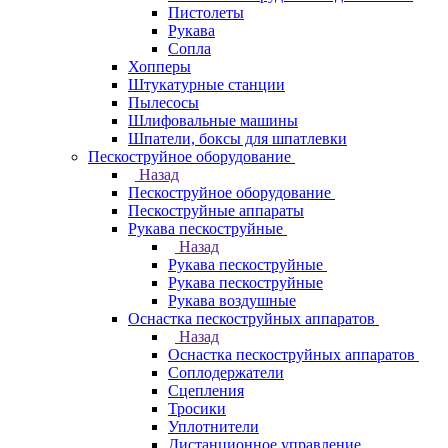
Пистолеты
Рукава
Сопла
Хопперы
Штукатурные станции
Пылесосы
Шлифовальные машины
Шпатели, боксы для шпатлевки
Пескоструйное оборудование
Назад
Пескоструйное оборудование
Пескоструйные аппараты
Рукава пескоструйные
Назад
Рукава пескоструйные
Рукава пескоструйные
Рукава воздушные
Оснастка пескоструйных аппаратов
Назад
Оснастка пескоструйных аппаратов
Соплодержатели
Сцепления
Тросики
Уплотнители
Дистанционное управление