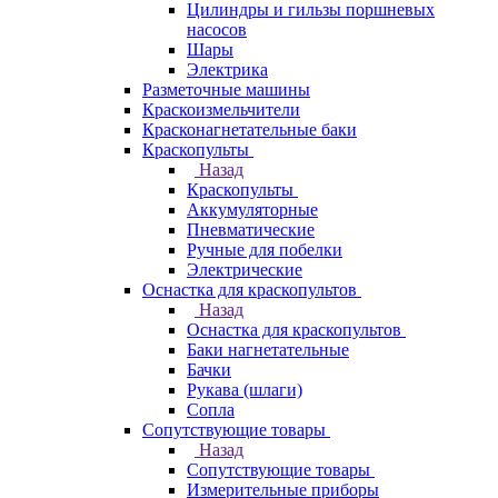
Цилиндры и гильзы поршневых
насосов
Шары
Электрика
Разметочные машины
Краскоизмельчители
Красконагнетательные баки
Краскопульты
Назад
Краскопульты
Аккумуляторные
Пневматические
Ручные для побелки
Электрические
Оснастка для краскопультов
Назад
Оснастка для краскопультов
Баки нагнетательные
Бачки
Рукава (шлаги)
Сопла
Сопутствующие товары
Назад
Сопутствующие товары
Измерительные приборы