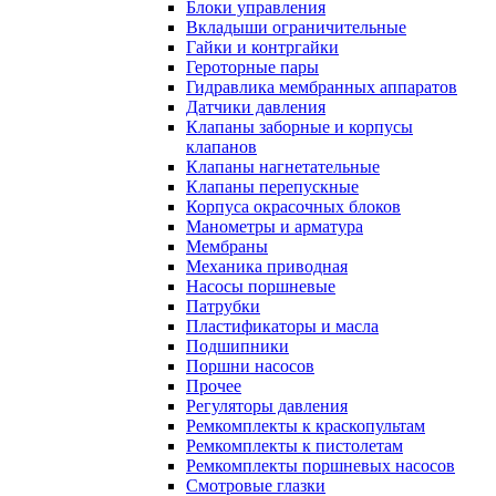
Блоки управления
Вкладыши ограничительные
Гайки и контргайки
Героторные пары
Гидравлика мембранных аппаратов
Датчики давления
Клапаны заборные и корпусы
клапанов
Клапаны нагнетательные
Клапаны перепускные
Корпуса окрасочных блоков
Манометры и арматура
Мембраны
Механика приводная
Насосы поршневые
Патрубки
Пластификаторы и масла
Подшипники
Поршни насосов
Прочее
Регуляторы давления
Ремкомплекты к краскопультам
Ремкомплекты к пистолетам
Ремкомплекты поршневых насосов
Смотровые глазки