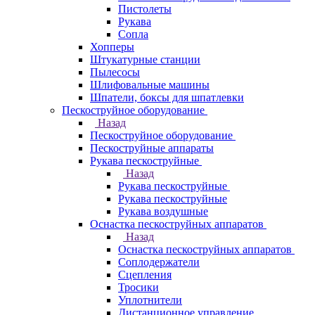
Пистолеты
Рукава
Сопла
Хопперы
Штукатурные станции
Пылесосы
Шлифовальные машины
Шпатели, боксы для шпатлевки
Пескоструйное оборудование
Назад
Пескоструйное оборудование
Пескоструйные аппараты
Рукава пескоструйные
Назад
Рукава пескоструйные
Рукава пескоструйные
Рукава воздушные
Оснастка пескоструйных аппаратов
Назад
Оснастка пескоструйных аппаратов
Соплодержатели
Сцепления
Тросики
Уплотнители
Дистанционное управление