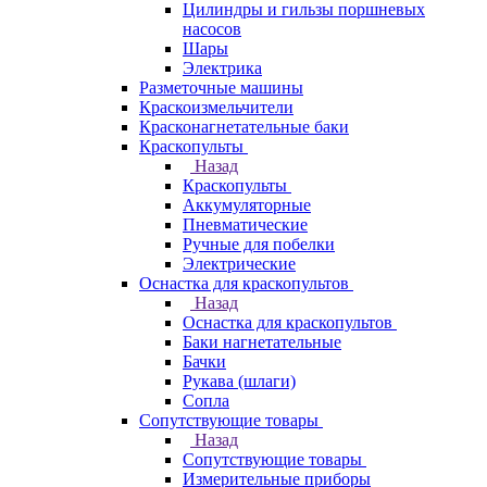
Цилиндры и гильзы поршневых
насосов
Шары
Электрика
Разметочные машины
Краскоизмельчители
Красконагнетательные баки
Краскопульты
Назад
Краскопульты
Аккумуляторные
Пневматические
Ручные для побелки
Электрические
Оснастка для краскопультов
Назад
Оснастка для краскопультов
Баки нагнетательные
Бачки
Рукава (шлаги)
Сопла
Сопутствующие товары
Назад
Сопутствующие товары
Измерительные приборы