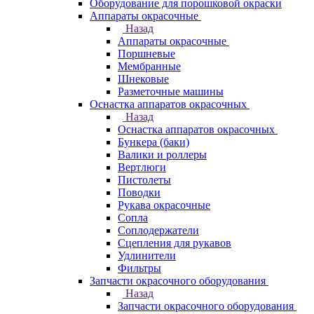
Оборудование для порошковой окраски
Аппараты окрасочные
Назад
Аппараты окрасочные
Поршневые
Мембранные
Шнековые
Разметочные машины
Оснастка аппаратов окрасочных
Назад
Оснастка аппаратов окрасочных
Бункера (баки)
Валики и роллеры
Вертлюги
Пистолеты
Поводки
Рукава окрасочные
Сопла
Соплодержатели
Сцепления для рукавов
Удлинители
Фильтры
Запчасти окрасочного оборудования
Назад
Запчасти окрасочного оборудования