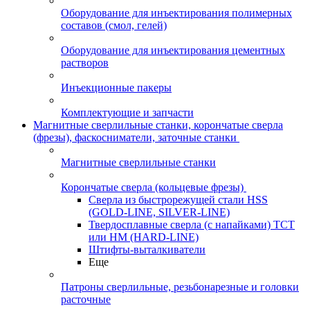
Оборудование для инъектирования полимерных
составов (смол, гелей)
Оборудование для инъектирования цементных
растворов
Инъекционные пакеры
Комплектующие и запчасти
Магнитные сверлильные станки, корончатые сверла
(фрезы), фаскосниматели, заточные станки
Магнитные сверлильные станки
Корончатые сверла (кольцевые фрезы)
Сверла из быстрорежущей стали HSS
(GOLD-LINE, SILVER-LINE)
Твердосплавные сверла (с напайками) ТСТ
или HM (HARD-LINE)
Штифты-выталкиватели
Еще
Патроны сверлильные, резьбонарезные и головки
расточные