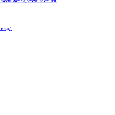
аскосниматели, заточные станки
и т.д.)