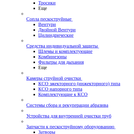
Тросики
Еще
Сопла пескоструйные
Вентури
Двойной Вентури
Цилиндрические
Средства индивидуальной защиты
Шлемы и комплектующие
Комбинезоны
Фильтры для дыхания
Еще
Камеры струйной очистки
КСО эжекторного (инжекторного) типа
КСО напорного типа
Комплектующие к КСО
Системы сбора и рекуперации абразива
Устройства для внутренней очистки труб
Запчасти к пескоструйному оборудованию
Затворы