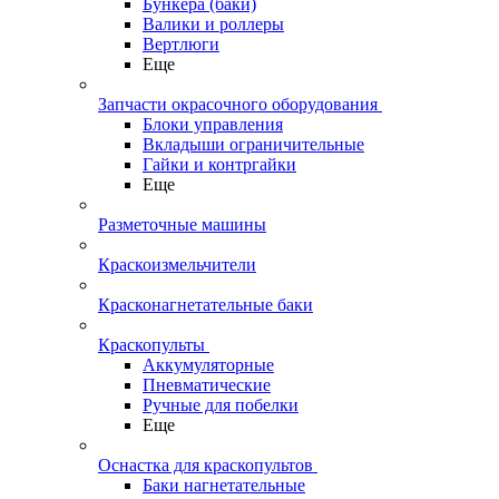
Бункера (баки)
Валики и роллеры
Вертлюги
Еще
Запчасти окрасочного оборудования
Блоки управления
Вкладыши ограничительные
Гайки и контргайки
Еще
Разметочные машины
Краскоизмельчители
Красконагнетательные баки
Краскопульты
Аккумуляторные
Пневматические
Ручные для побелки
Еще
Оснастка для краскопультов
Баки нагнетательные