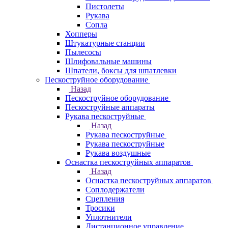
Пистолеты
Рукава
Сопла
Хопперы
Штукатурные станции
Пылесосы
Шлифовальные машины
Шпатели, боксы для шпатлевки
Пескоструйное оборудование
Назад
Пескоструйное оборудование
Пескоструйные аппараты
Рукава пескоструйные
Назад
Рукава пескоструйные
Рукава пескоструйные
Рукава воздушные
Оснастка пескоструйных аппаратов
Назад
Оснастка пескоструйных аппаратов
Соплодержатели
Сцепления
Тросики
Уплотнители
Дистанционное управление