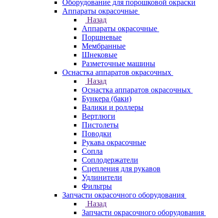
Оборудование для порошковой окраски
Аппараты окрасочные
Назад
Аппараты окрасочные
Поршневые
Мембранные
Шнековые
Разметочные машины
Оснастка аппаратов окрасочных
Назад
Оснастка аппаратов окрасочных
Бункера (баки)
Валики и роллеры
Вертлюги
Пистолеты
Поводки
Рукава окрасочные
Сопла
Соплодержатели
Сцепления для рукавов
Удлинители
Фильтры
Запчасти окрасочного оборудования
Назад
Запчасти окрасочного оборудования