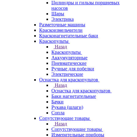
Цилиндры и гильзы поршневых
насосов
Шары
Электрика
Разметочные машины
Краскоизмельчители
Красконагнетательные баки
Краскопульты
Назад
Краскопульты
Аккумуляторные
Пневматические
Ручные для побелки
Электрические
Оснастка для краскопультов
Назад
Оснастка для краскопультов
Баки нагнетательные
Бачки
Рукава (шлаги)
Сопла
Сопутствующие товары
Назад
Сопутствующие товары
Измерительные приборы