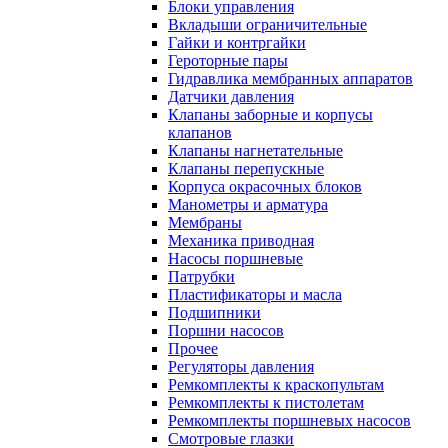
Блоки управления
Вкладыши ограничительные
Гайки и контргайки
Героторные пары
Гидравлика мембранных аппаратов
Датчики давления
Клапаны заборные и корпусы
клапанов
Клапаны нагнетательные
Клапаны перепускные
Корпуса окрасочных блоков
Манометры и арматура
Мембраны
Механика приводная
Насосы поршневые
Патрубки
Пластификаторы и масла
Подшипники
Поршни насосов
Прочее
Регуляторы давления
Ремкомплекты к краскопультам
Ремкомплекты к пистолетам
Ремкомплекты поршневых насосов
Смотровые глазки