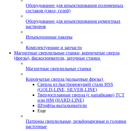
Оборудование для инъектирования полимерных
составов (смол, гелей)
Оборудование для инъектирования цементных
растворов
Инъекционные пакеры
Комплектующие и запчасти
Магнитные сверлильные станки, корончатые сверла
(фрезы), фаскосниматели, заточные станки
Магнитные сверлильные станки
Корончатые сверла (кольцевые фрезы)
Сверла из быстрорежущей стали HSS
(GOLD-LINE, SILVER-LINE)
Твердосплавные сверла (с напайками) ТСТ
или HM (HARD-LINE)
Штифты-выталкиватели
Еще
Патроны сверлильные, резьбонарезные и головки
расточные