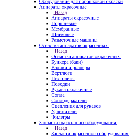
Оборудование для порошковой окраски
Аппараты окрасочные
Назад
Аппараты окрасочные
Поршневые
Мембранные
Шнековые
Разметочные машины
Оснастка аппаратов окрасочных
Назад
Оснастка аппаратов окрасочных
Бункера (баки)
Валики и роллеры
Вертлюги
Пистолеты
Поводки
Рукава окрасочные
Сопла
Соплодержатели
Сцепления для рукавов
Удлинители
Фильтры
Запчасти окрасочного оборудования
Назад
Запчасти окрасочного оборудования