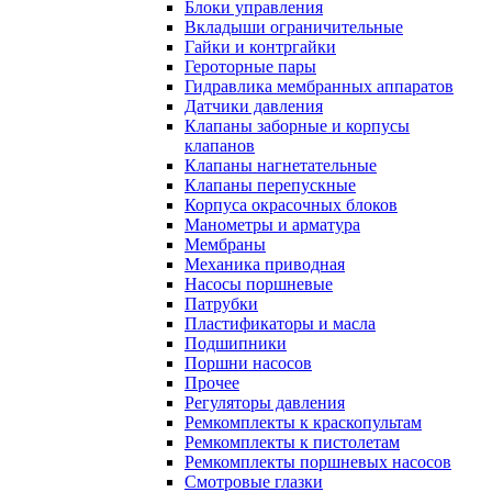
Блоки управления
Вкладыши ограничительные
Гайки и контргайки
Героторные пары
Гидравлика мембранных аппаратов
Датчики давления
Клапаны заборные и корпусы
клапанов
Клапаны нагнетательные
Клапаны перепускные
Корпуса окрасочных блоков
Манометры и арматура
Мембраны
Механика приводная
Насосы поршневые
Патрубки
Пластификаторы и масла
Подшипники
Поршни насосов
Прочее
Регуляторы давления
Ремкомплекты к краскопультам
Ремкомплекты к пистолетам
Ремкомплекты поршневых насосов
Смотровые глазки