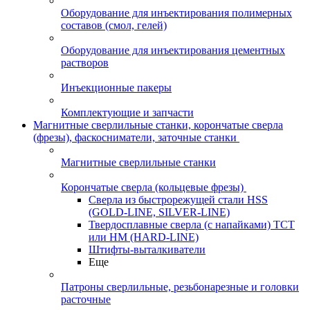
Оборудование для инъектирования полимерных
составов (смол, гелей)
Оборудование для инъектирования цементных
растворов
Инъекционные пакеры
Комплектующие и запчасти
Магнитные сверлильные станки, корончатые сверла
(фрезы), фаскосниматели, заточные станки
Магнитные сверлильные станки
Корончатые сверла (кольцевые фрезы)
Сверла из быстрорежущей стали HSS
(GOLD-LINE, SILVER-LINE)
Твердосплавные сверла (с напайками) ТСТ
или HM (HARD-LINE)
Штифты-выталкиватели
Еще
Патроны сверлильные, резьбонарезные и головки
расточные