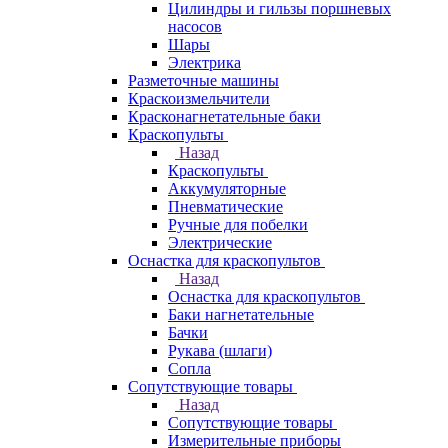
Цилиндры и гильзы поршневых
насосов
Шары
Электрика
Разметочные машины
Краскоизмельчители
Красконагнетательные баки
Краскопульты
Назад
Краскопульты
Аккумуляторные
Пневматические
Ручные для побелки
Электрические
Оснастка для краскопультов
Назад
Оснастка для краскопультов
Баки нагнетательные
Бачки
Рукава (шлаги)
Сопла
Сопутствующие товары
Назад
Сопутствующие товары
Измерительные приборы