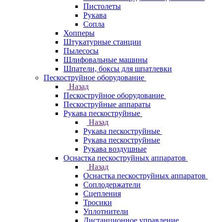
Пистолеты
Рукава
Сопла
Хопперы
Штукатурные станции
Пылесосы
Шлифовальные машины
Шпатели, боксы для шпатлевки
Пескоструйное оборудование
Назад
Пескоструйное оборудование
Пескоструйные аппараты
Рукава пескоструйные
Назад
Рукава пескоструйные
Рукава пескоструйные
Рукава воздушные
Оснастка пескоструйных аппаратов
Назад
Оснастка пескоструйных аппаратов
Соплодержатели
Сцепления
Тросики
Уплотнители
Дистанционное управление