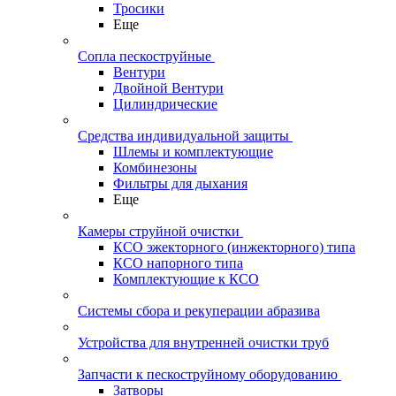
Тросики
Еще
Сопла пескоструйные
Вентури
Двойной Вентури
Цилиндрические
Средства индивидуальной защиты
Шлемы и комплектующие
Комбинезоны
Фильтры для дыхания
Еще
Камеры струйной очистки
КСО эжекторного (инжекторного) типа
КСО напорного типа
Комплектующие к КСО
Системы сбора и рекуперации абразива
Устройства для внутренней очистки труб
Запчасти к пескоструйному оборудованию
Затворы