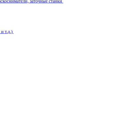
аскосниматели, заточные станки
и т.д.)