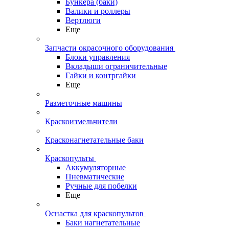
Бункера (баки)
Валики и роллеры
Вертлюги
Еще
Запчасти окрасочного оборудования
Блоки управления
Вкладыши ограничительные
Гайки и контргайки
Еще
Разметочные машины
Краскоизмельчители
Красконагнетательные баки
Краскопульты
Аккумуляторные
Пневматические
Ручные для побелки
Еще
Оснастка для краскопультов
Баки нагнетательные