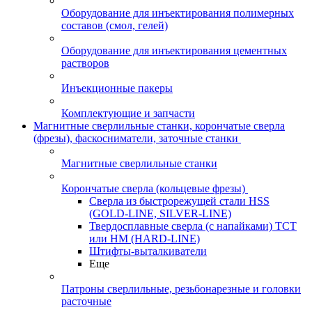
Оборудование для инъектирования полимерных
составов (смол, гелей)
Оборудование для инъектирования цементных
растворов
Инъекционные пакеры
Комплектующие и запчасти
Магнитные сверлильные станки, корончатые сверла
(фрезы), фаскосниматели, заточные станки
Магнитные сверлильные станки
Корончатые сверла (кольцевые фрезы)
Сверла из быстрорежущей стали HSS
(GOLD-LINE, SILVER-LINE)
Твердосплавные сверла (с напайками) ТСТ
или HM (HARD-LINE)
Штифты-выталкиватели
Еще
Патроны сверлильные, резьбонарезные и головки
расточные