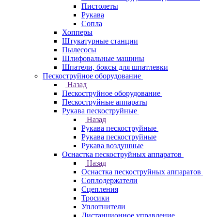
Пистолеты
Рукава
Сопла
Хопперы
Штукатурные станции
Пылесосы
Шлифовальные машины
Шпатели, боксы для шпатлевки
Пескоструйное оборудование
Назад
Пескоструйное оборудование
Пескоструйные аппараты
Рукава пескоструйные
Назад
Рукава пескоструйные
Рукава пескоструйные
Рукава воздушные
Оснастка пескоструйных аппаратов
Назад
Оснастка пескоструйных аппаратов
Соплодержатели
Сцепления
Тросики
Уплотнители
Дистанционное управление