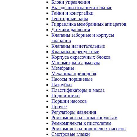
Блоки управления
Вкладыши ограничительные
Гайки и контргайки
Героторные пары
Гидравлика мембранных аппаратов
Датчики давления
Клапаны заборные и корпусы
клапанов
Клапаны нагнетательные
Клапаны перепускные
Корпуса окрасочных блоков
Манометры и арматура
Мембраны
Механика приводная
Насосы поршневые
Патрубки
Пластификаторы и масла
Подшипники
Поршни насосов
Прочее
Регуляторы давления
Ремкомплекты к краскопультам
Ремкомплекты к пистолетам
Ремкомплекты поршневых насосов
Смотровые глазки