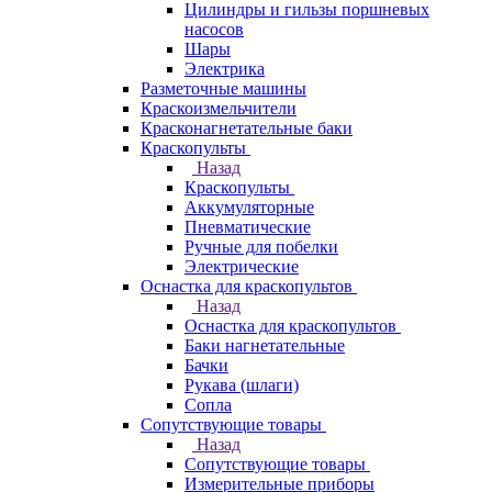
Цилиндры и гильзы поршневых
насосов
Шары
Электрика
Разметочные машины
Краскоизмельчители
Красконагнетательные баки
Краскопульты
Назад
Краскопульты
Аккумуляторные
Пневматические
Ручные для побелки
Электрические
Оснастка для краскопультов
Назад
Оснастка для краскопультов
Баки нагнетательные
Бачки
Рукава (шлаги)
Сопла
Сопутствующие товары
Назад
Сопутствующие товары
Измерительные приборы