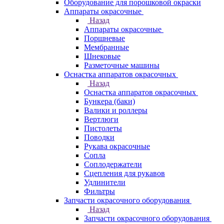
Оборудование для порошковой окраски
Аппараты окрасочные
Назад
Аппараты окрасочные
Поршневые
Мембранные
Шнековые
Разметочные машины
Оснастка аппаратов окрасочных
Назад
Оснастка аппаратов окрасочных
Бункера (баки)
Валики и роллеры
Вертлюги
Пистолеты
Поводки
Рукава окрасочные
Сопла
Соплодержатели
Сцепления для рукавов
Удлинители
Фильтры
Запчасти окрасочного оборудования
Назад
Запчасти окрасочного оборудования