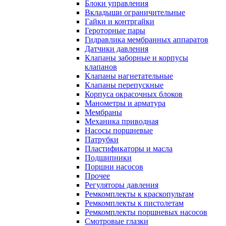
Блоки управления
Вкладыши ограничительные
Гайки и контргайки
Героторные пары
Гидравлика мембранных аппаратов
Датчики давления
Клапаны заборные и корпусы
клапанов
Клапаны нагнетательные
Клапаны перепускные
Корпуса окрасочных блоков
Манометры и арматура
Мембраны
Механика приводная
Насосы поршневые
Патрубки
Пластификаторы и масла
Подшипники
Поршни насосов
Прочее
Регуляторы давления
Ремкомплекты к краскопультам
Ремкомплекты к пистолетам
Ремкомплекты поршневых насосов
Смотровые глазки