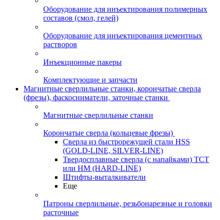
Оборудование для инъектирования полимерных
составов (смол, гелей)
Оборудование для инъектирования цементных
растворов
Инъекционные пакеры
Комплектующие и запчасти
Магнитные сверлильные станки, корончатые сверла
(фрезы), фаскосниматели, заточные станки
Магнитные сверлильные станки
Корончатые сверла (кольцевые фрезы)
Сверла из быстрорежущей стали HSS
(GOLD-LINE, SILVER-LINE)
Твердосплавные сверла (с напайками) ТСТ
или HM (HARD-LINE)
Штифты-выталкиватели
Еще
Патроны сверлильные, резьбонарезные и головки
расточные