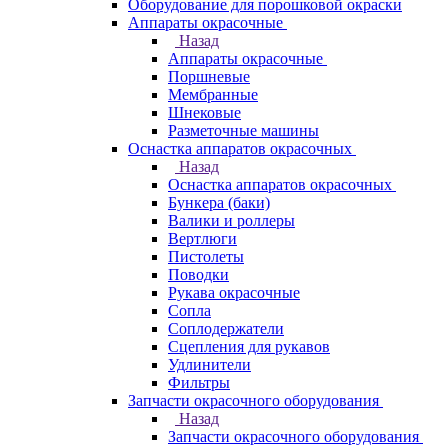
Оборудование для порошковой окраски
Аппараты окрасочные
Назад
Аппараты окрасочные
Поршневые
Мембранные
Шнековые
Разметочные машины
Оснастка аппаратов окрасочных
Назад
Оснастка аппаратов окрасочных
Бункера (баки)
Валики и роллеры
Вертлюги
Пистолеты
Поводки
Рукава окрасочные
Сопла
Соплодержатели
Сцепления для рукавов
Удлинители
Фильтры
Запчасти окрасочного оборудования
Назад
Запчасти окрасочного оборудования