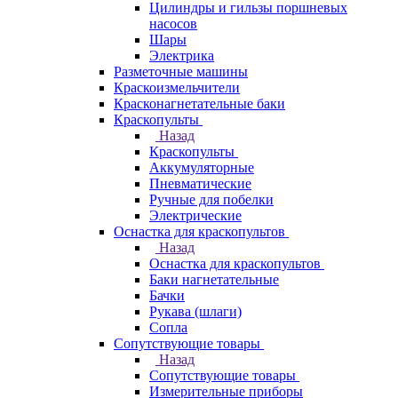
Цилиндры и гильзы поршневых
насосов
Шары
Электрика
Разметочные машины
Краскоизмельчители
Красконагнетательные баки
Краскопульты
Назад
Краскопульты
Аккумуляторные
Пневматические
Ручные для побелки
Электрические
Оснастка для краскопультов
Назад
Оснастка для краскопультов
Баки нагнетательные
Бачки
Рукава (шлаги)
Сопла
Сопутствующие товары
Назад
Сопутствующие товары
Измерительные приборы