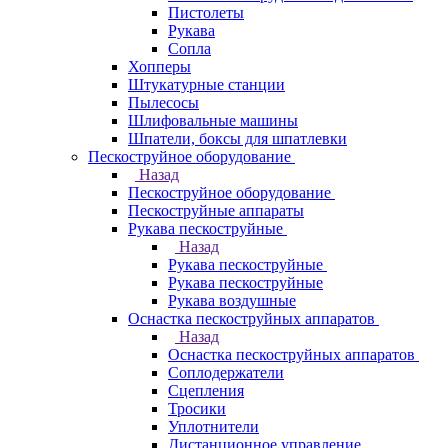
Пистолеты
Рукава
Сопла
Хопперы
Штукатурные станции
Пылесосы
Шлифовальные машины
Шпатели, боксы для шпатлевки
Пескоструйное оборудование
Назад
Пескоструйное оборудование
Пескоструйные аппараты
Рукава пескоструйные
Назад
Рукава пескоструйные
Рукава пескоструйные
Рукава воздушные
Оснастка пескоструйных аппаратов
Назад
Оснастка пескоструйных аппаратов
Соплодержатели
Сцепления
Тросики
Уплотнители
Дистанционное управление