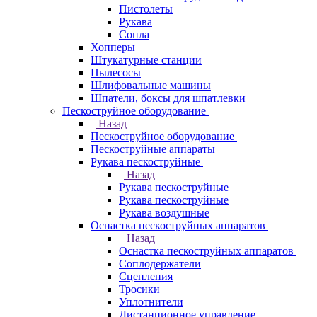
Пистолеты
Рукава
Сопла
Хопперы
Штукатурные станции
Пылесосы
Шлифовальные машины
Шпатели, боксы для шпатлевки
Пескоструйное оборудование
Назад
Пескоструйное оборудование
Пескоструйные аппараты
Рукава пескоструйные
Назад
Рукава пескоструйные
Рукава пескоструйные
Рукава воздушные
Оснастка пескоструйных аппаратов
Назад
Оснастка пескоструйных аппаратов
Соплодержатели
Сцепления
Тросики
Уплотнители
Дистанционное управление