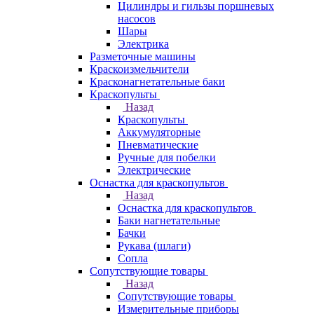
Цилиндры и гильзы поршневых
насосов
Шары
Электрика
Разметочные машины
Краскоизмельчители
Красконагнетательные баки
Краскопульты
Назад
Краскопульты
Аккумуляторные
Пневматические
Ручные для побелки
Электрические
Оснастка для краскопультов
Назад
Оснастка для краскопультов
Баки нагнетательные
Бачки
Рукава (шлаги)
Сопла
Сопутствующие товары
Назад
Сопутствующие товары
Измерительные приборы