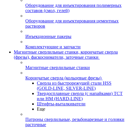
Оборудование для инъектирования полимерных
составов (смол, гелей)
Оборудование для инъектирования цементных
растворов
Инъекционные пакеры
Комплектующие и запчасти
Магнитные сверлильные станки, корончатые сверла
(фрезы), фаскосниматели, заточные станки
Магнитные сверлильные станки
Корончатые сверла (кольцевые фрезы)
Сверла из быстрорежущей стали HSS
(GOLD-LINE, SILVER-LINE)
Твердосплавные сверла (с напайками) ТСТ
или HM (HARD-LINE)
Штифты-выталкиватели
Еще
Патроны сверлильные, резьбонарезные и головки
расточные