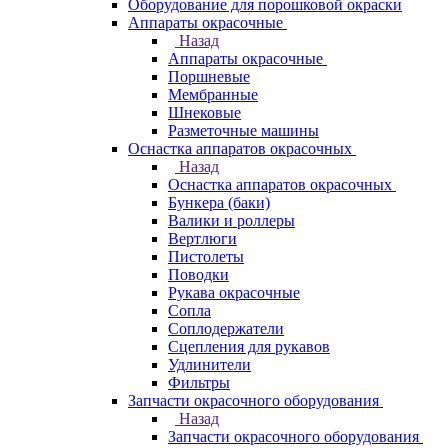
Оборудование для порошковой окраски
Аппараты окрасочные
Назад
Аппараты окрасочные
Поршневые
Мембранные
Шнековые
Разметочные машины
Оснастка аппаратов окрасочных
Назад
Оснастка аппаратов окрасочных
Бункера (баки)
Валики и роллеры
Вертлюги
Пистолеты
Поводки
Рукава окрасочные
Сопла
Соплодержатели
Сцепления для рукавов
Удлинители
Фильтры
Запчасти окрасочного оборудования
Назад
Запчасти окрасочного оборудования