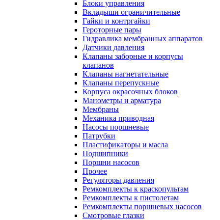
Блоки управления
Вкладыши ограничительные
Гайки и контргайки
Героторные пары
Гидравлика мембранных аппаратов
Датчики давления
Клапаны заборные и корпусы
клапанов
Клапаны нагнетательные
Клапаны перепускные
Корпуса окрасочных блоков
Манометры и арматура
Мембраны
Механика приводная
Насосы поршневые
Патрубки
Пластификаторы и масла
Подшипники
Поршни насосов
Прочее
Регуляторы давления
Ремкомплекты к краскопультам
Ремкомплекты к пистолетам
Ремкомплекты поршневых насосов
Смотровые глазки