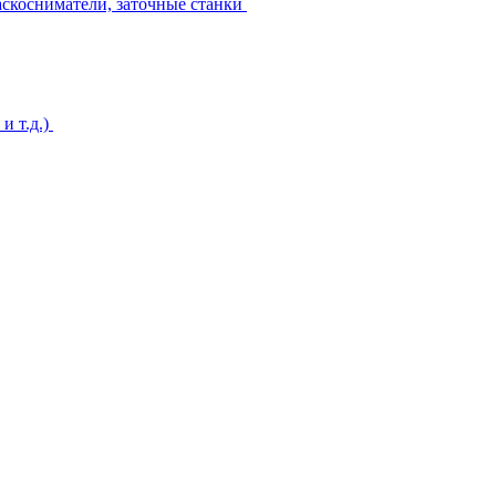
аскосниматели, заточные станки
и т.д.)