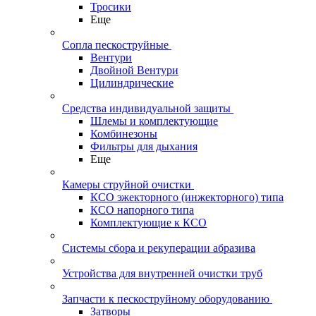
Тросики
Еще
Сопла пескоструйные
Вентури
Двойной Вентури
Цилиндрические
Средства индивидуальной защиты
Шлемы и комплектующие
Комбинезоны
Фильтры для дыхания
Еще
Камеры струйной очистки
КСО эжекторного (инжекторного) типа
КСО напорного типа
Комплектующие к КСО
Системы сбора и рекуперации абразива
Устройства для внутренней очистки труб
Запчасти к пескоструйному оборудованию
Затворы