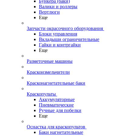
Бункера (баки)
Валики и роллеры
Вертлюги
Еще
Запчасти окрасочного оборудования
Блоки управления
Вкладыши ограничительные
Гайки и контргайки
Еще
Разметочные машины
Краскоизмельчители
Красконагнетательные баки
Краскопульты
Аккумуляторные
Пневматические
Ручные для побелки
Еще
Оснастка для краскопультов
Баки нагнетательные