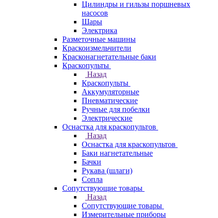
Цилиндры и гильзы поршневых
насосов
Шары
Электрика
Разметочные машины
Краскоизмельчители
Красконагнетательные баки
Краскопульты
Назад
Краскопульты
Аккумуляторные
Пневматические
Ручные для побелки
Электрические
Оснастка для краскопультов
Назад
Оснастка для краскопультов
Баки нагнетательные
Бачки
Рукава (шлаги)
Сопла
Сопутствующие товары
Назад
Сопутствующие товары
Измерительные приборы