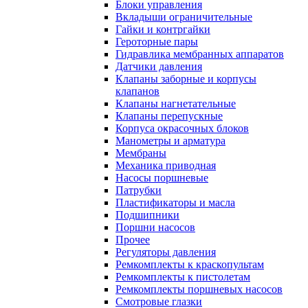
Блоки управления
Вкладыши ограничительные
Гайки и контргайки
Героторные пары
Гидравлика мембранных аппаратов
Датчики давления
Клапаны заборные и корпусы
клапанов
Клапаны нагнетательные
Клапаны перепускные
Корпуса окрасочных блоков
Манометры и арматура
Мембраны
Механика приводная
Насосы поршневые
Патрубки
Пластификаторы и масла
Подшипники
Поршни насосов
Прочее
Регуляторы давления
Ремкомплекты к краскопультам
Ремкомплекты к пистолетам
Ремкомплекты поршневых насосов
Смотровые глазки