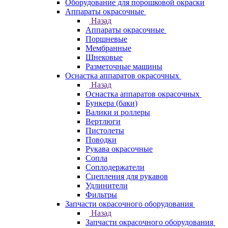
Оборудование для порошковой окраски
Аппараты окрасочные
Назад
Аппараты окрасочные
Поршневые
Мембранные
Шнековые
Разметочные машины
Оснастка аппаратов окрасочных
Назад
Оснастка аппаратов окрасочных
Бункера (баки)
Валики и роллеры
Вертлюги
Пистолеты
Поводки
Рукава окрасочные
Сопла
Соплодержатели
Сцепления для рукавов
Удлинители
Фильтры
Запчасти окрасочного оборудования
Назад
Запчасти окрасочного оборудования