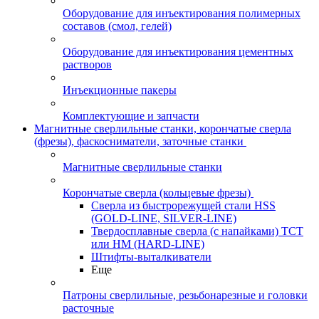
Оборудование для инъектирования полимерных
составов (смол, гелей)
Оборудование для инъектирования цементных
растворов
Инъекционные пакеры
Комплектующие и запчасти
Магнитные сверлильные станки, корончатые сверла
(фрезы), фаскосниматели, заточные станки
Магнитные сверлильные станки
Корончатые сверла (кольцевые фрезы)
Сверла из быстрорежущей стали HSS
(GOLD-LINE, SILVER-LINE)
Твердосплавные сверла (с напайками) ТСТ
или HM (HARD-LINE)
Штифты-выталкиватели
Еще
Патроны сверлильные, резьбонарезные и головки
расточные