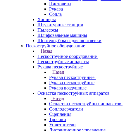
Пистолеты
Рукава
Сопла
Хопперы
Штукатурные станции
Пылесосы
Шлифовальные машины
Шпатели, боксы для шпатлевки
Пескоструйное оборудование
Назад
Пескоструйное оборудование
Пескоструйные аппараты
Рукава пескоструйные
Назад
Рукава пескоструйные
Рукава пескоструйные
Рукава воздушные
Оснастка пескоструйных аппаратов
Назад
Оснастка пескоструйных аппаратов
Соплодержатели
Сцепления
Тросики
Уплотнители
Дистанционное управление