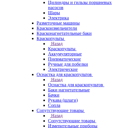
Цилиндры и гильзы поршневых
насосов
Шары
Электрика
Разметочные машины
Краскоизмельчители
Красконагнетательные баки
Краскопульты
Назад
Краскопульты
Аккумуляторные
Пневматические
Ручные для побелки
Электрические
Оснастка для краскопультов
Назад
Оснастка для краскопультов
Баки нагнетательные
Бачки
Рукава (шлаги)
Сопла
Сопутствующие товары
Назад
Сопутствующие товары
Измерительные приборы