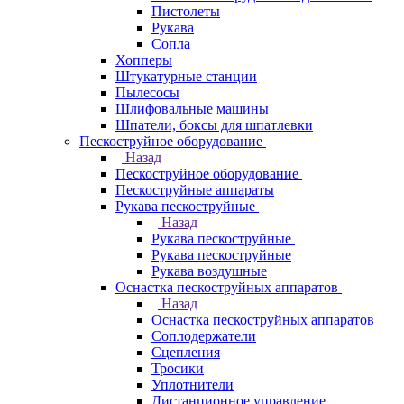
Пистолеты
Рукава
Сопла
Хопперы
Штукатурные станции
Пылесосы
Шлифовальные машины
Шпатели, боксы для шпатлевки
Пескоструйное оборудование
Назад
Пескоструйное оборудование
Пескоструйные аппараты
Рукава пескоструйные
Назад
Рукава пескоструйные
Рукава пескоструйные
Рукава воздушные
Оснастка пескоструйных аппаратов
Назад
Оснастка пескоструйных аппаратов
Соплодержатели
Сцепления
Тросики
Уплотнители
Дистанционное управление