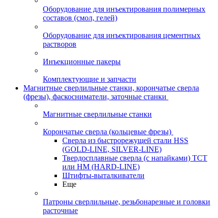
Оборудование для инъектирования полимерных
составов (смол, гелей)
Оборудование для инъектирования цементных
растворов
Инъекционные пакеры
Комплектующие и запчасти
Магнитные сверлильные станки, корончатые сверла
(фрезы), фаскосниматели, заточные станки
Магнитные сверлильные станки
Корончатые сверла (кольцевые фрезы)
Сверла из быстрорежущей стали HSS
(GOLD-LINE, SILVER-LINE)
Твердосплавные сверла (с напайками) ТСТ
или HM (HARD-LINE)
Штифты-выталкиватели
Еще
Патроны сверлильные, резьбонарезные и головки
расточные