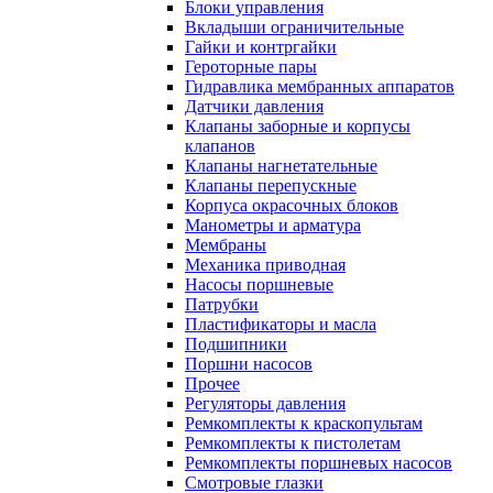
Блоки управления
Вкладыши ограничительные
Гайки и контргайки
Героторные пары
Гидравлика мембранных аппаратов
Датчики давления
Клапаны заборные и корпусы
клапанов
Клапаны нагнетательные
Клапаны перепускные
Корпуса окрасочных блоков
Манометры и арматура
Мембраны
Механика приводная
Насосы поршневые
Патрубки
Пластификаторы и масла
Подшипники
Поршни насосов
Прочее
Регуляторы давления
Ремкомплекты к краскопультам
Ремкомплекты к пистолетам
Ремкомплекты поршневых насосов
Смотровые глазки