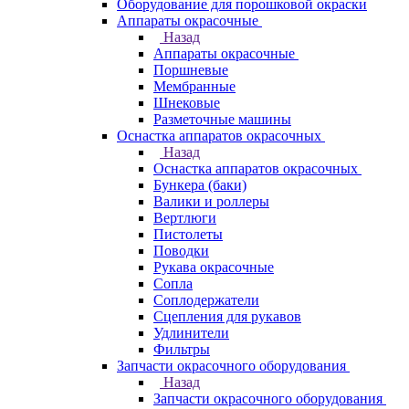
Оборудование для порошковой окраски
Аппараты окрасочные
Назад
Аппараты окрасочные
Поршневые
Мембранные
Шнековые
Разметочные машины
Оснастка аппаратов окрасочных
Назад
Оснастка аппаратов окрасочных
Бункера (баки)
Валики и роллеры
Вертлюги
Пистолеты
Поводки
Рукава окрасочные
Сопла
Соплодержатели
Сцепления для рукавов
Удлинители
Фильтры
Запчасти окрасочного оборудования
Назад
Запчасти окрасочного оборудования