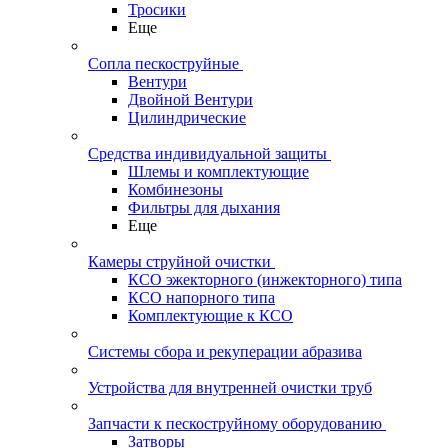
Тросики
Еще
Сопла пескоструйные
Вентури
Двойной Вентури
Цилиндрические
Средства индивидуальной защиты
Шлемы и комплектующие
Комбинезоны
Фильтры для дыхания
Еще
Камеры струйной очистки
КСО эжекторного (инжекторного) типа
КСО напорного типа
Комплектующие к КСО
Системы сбора и рекуперации абразива
Устройства для внутренней очистки труб
Запчасти к пескоструйному оборудованию
Затворы