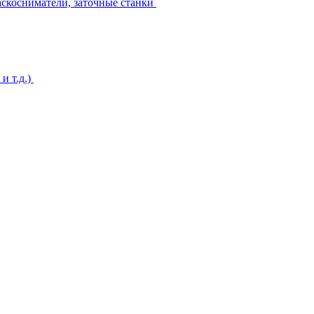
аскосниматели, заточные станки
и т.д.)