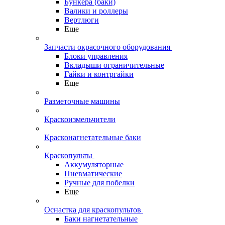
Бункера (баки)
Валики и роллеры
Вертлюги
Еще
Запчасти окрасочного оборудования
Блоки управления
Вкладыши ограничительные
Гайки и контргайки
Еще
Разметочные машины
Краскоизмельчители
Красконагнетательные баки
Краскопульты
Аккумуляторные
Пневматические
Ручные для побелки
Еще
Оснастка для краскопультов
Баки нагнетательные