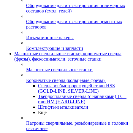
Оборудование для инъектирования полимерных
составов (смол, гелей)
Оборудование для инъектирования цементных
растворов
Инъекционные пакеры
Комплектующие и запчасти
Магнитные сверлильные станки, корончатые сверла
(фрезы), фаскосниматели, заточные станки
Магнитные сверлильные станки
Корончатые сверла (кольцевые фрезы)
Сверла из быстрорежущей стали HSS
(GOLD-LINE, SILVER-LINE)
Твердосплавные сверла (с напайками) ТСТ
или HM (HARD-LINE)
Штифты-выталкиватели
Еще
Патроны сверлильные, резьбонарезные и головки
расточные