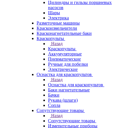
Цилиндры и гильзы поршневых
насосов
Шары
Электрика
Разметочные машины
Краскоизмельчители
Красконагнетательные баки
Краскопульты
Назад
Краскопульты
Аккумуляторные
Пневматические
Ручные для побелки
Электрические
Оснастка для краскопультов
Назад
Оснастка для краскопультов
Баки нагнетательные
Бачки
Рукава (шлаги)
Сопла
Сопутствующие товары
Назад
Сопутствующие товары
Измерительные приборы