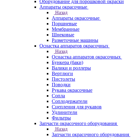
Оборудование для порошковой окраски
Аппараты окрасочные
Назад
Аппараты окрасочные
Поршневые
Мембранные
Шнековые
Разметочные машины
Оснастка аппаратов окрасочных
Назад
Оснастка аппаратов окрасочных
Бункера (баки)
Валики и роллеры
Вертлюги
Пистолеты
Поводки
Рукава окрасочные
Сопла
Соплодержатели
Сцепления для рукавов
Удлинители
Фильтры
Запчасти окрасочного оборудования
Назад
Запчасти окрасочного оборудования