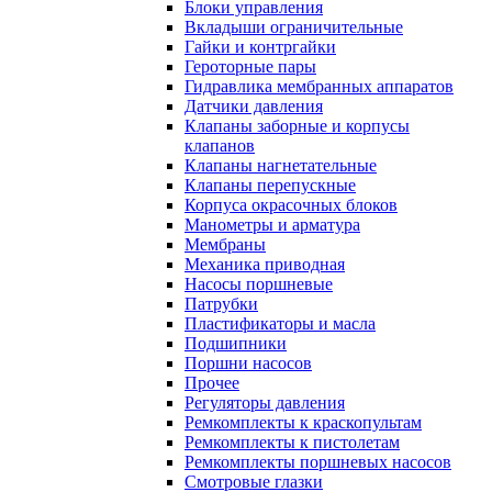
Блоки управления
Вкладыши ограничительные
Гайки и контргайки
Героторные пары
Гидравлика мембранных аппаратов
Датчики давления
Клапаны заборные и корпусы
клапанов
Клапаны нагнетательные
Клапаны перепускные
Корпуса окрасочных блоков
Манометры и арматура
Мембраны
Механика приводная
Насосы поршневые
Патрубки
Пластификаторы и масла
Подшипники
Поршни насосов
Прочее
Регуляторы давления
Ремкомплекты к краскопультам
Ремкомплекты к пистолетам
Ремкомплекты поршневых насосов
Смотровые глазки