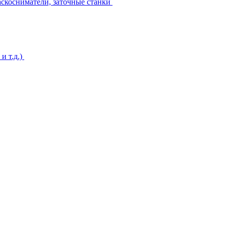
аскосниматели, заточные станки
и т.д.)