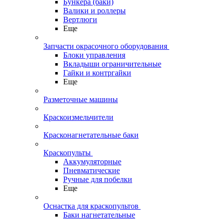
Бункера (баки)
Валики и роллеры
Вертлюги
Еще
Запчасти окрасочного оборудования
Блоки управления
Вкладыши ограничительные
Гайки и контргайки
Еще
Разметочные машины
Краскоизмельчители
Красконагнетательные баки
Краскопульты
Аккумуляторные
Пневматические
Ручные для побелки
Еще
Оснастка для краскопультов
Баки нагнетательные