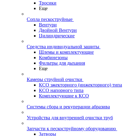
Тросики
Еще
Сопла пескоструйные
Вентури
Двойной Вентури
Цилиндрические
Средства индивидуальной защиты
Шлемы и комплектующие
Комбинезоны
Фильтры для дыхания
Еще
Камеры струйной очистки
КСО эжекторного (инжекторного) типа
КСО напорного типа
Комплектующие к КСО
Системы сбора и рекуперации абразива
Устройства для внутренней очистки труб
Запчасти к пескоструйному оборудованию
Затворы