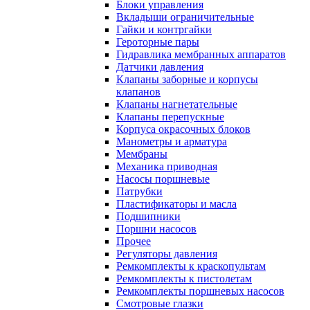
Блоки управления
Вкладыши ограничительные
Гайки и контргайки
Героторные пары
Гидравлика мембранных аппаратов
Датчики давления
Клапаны заборные и корпусы
клапанов
Клапаны нагнетательные
Клапаны перепускные
Корпуса окрасочных блоков
Манометры и арматура
Мембраны
Механика приводная
Насосы поршневые
Патрубки
Пластификаторы и масла
Подшипники
Поршни насосов
Прочее
Регуляторы давления
Ремкомплекты к краскопультам
Ремкомплекты к пистолетам
Ремкомплекты поршневых насосов
Смотровые глазки