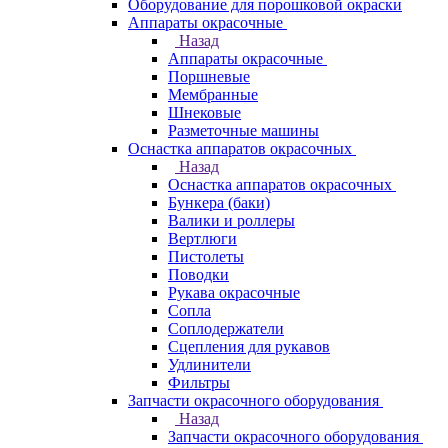
Оборудование для порошковой окраски
Аппараты окрасочные
Назад
Аппараты окрасочные
Поршневые
Мембранные
Шнековые
Разметочные машины
Оснастка аппаратов окрасочных
Назад
Оснастка аппаратов окрасочных
Бункера (баки)
Валики и роллеры
Вертлюги
Пистолеты
Поводки
Рукава окрасочные
Сопла
Соплодержатели
Сцепления для рукавов
Удлинители
Фильтры
Запчасти окрасочного оборудования
Назад
Запчасти окрасочного оборудования