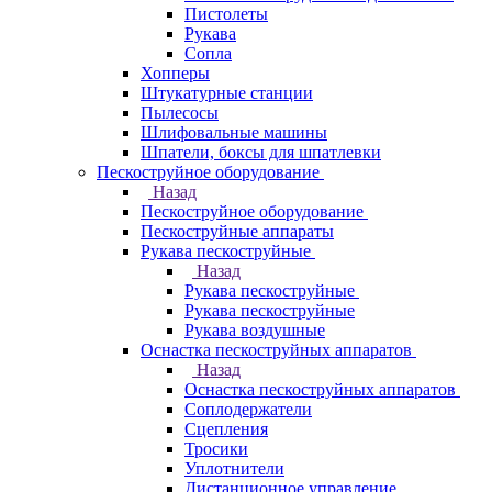
Пистолеты
Рукава
Сопла
Хопперы
Штукатурные станции
Пылесосы
Шлифовальные машины
Шпатели, боксы для шпатлевки
Пескоструйное оборудование
Назад
Пескоструйное оборудование
Пескоструйные аппараты
Рукава пескоструйные
Назад
Рукава пескоструйные
Рукава пескоструйные
Рукава воздушные
Оснастка пескоструйных аппаратов
Назад
Оснастка пескоструйных аппаратов
Соплодержатели
Сцепления
Тросики
Уплотнители
Дистанционное управление