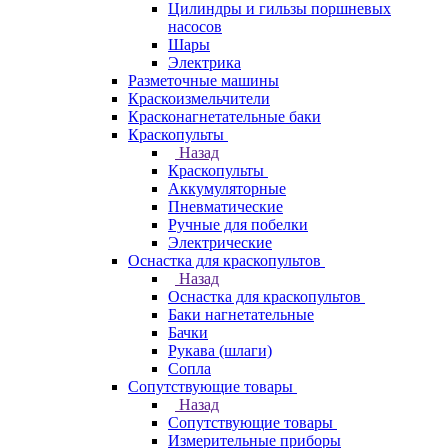
Цилиндры и гильзы поршневых
насосов
Шары
Электрика
Разметочные машины
Краскоизмельчители
Красконагнетательные баки
Краскопульты
Назад
Краскопульты
Аккумуляторные
Пневматические
Ручные для побелки
Электрические
Оснастка для краскопультов
Назад
Оснастка для краскопультов
Баки нагнетательные
Бачки
Рукава (шлаги)
Сопла
Сопутствующие товары
Назад
Сопутствующие товары
Измерительные приборы