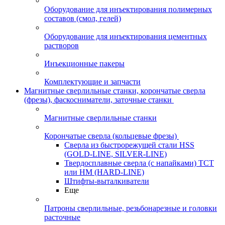
Оборудование для инъектирования полимерных
составов (смол, гелей)
Оборудование для инъектирования цементных
растворов
Инъекционные пакеры
Комплектующие и запчасти
Магнитные сверлильные станки, корончатые сверла
(фрезы), фаскосниматели, заточные станки
Магнитные сверлильные станки
Корончатые сверла (кольцевые фрезы)
Сверла из быстрорежущей стали HSS
(GOLD-LINE, SILVER-LINE)
Твердосплавные сверла (с напайками) ТСТ
или HM (HARD-LINE)
Штифты-выталкиватели
Еще
Патроны сверлильные, резьбонарезные и головки
расточные