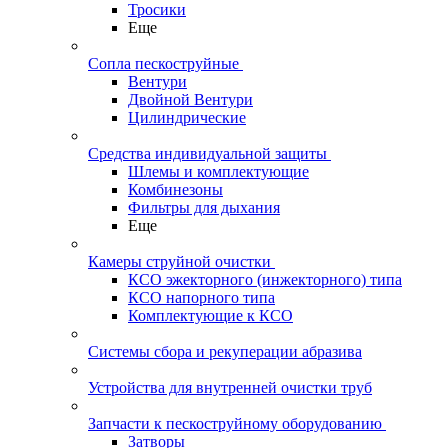
Тросики
Еще
Сопла пескоструйные
Вентури
Двойной Вентури
Цилиндрические
Средства индивидуальной защиты
Шлемы и комплектующие
Комбинезоны
Фильтры для дыхания
Еще
Камеры струйной очистки
КСО эжекторного (инжекторного) типа
КСО напорного типа
Комплектующие к КСО
Системы сбора и рекуперации абразива
Устройства для внутренней очистки труб
Запчасти к пескоструйному оборудованию
Затворы