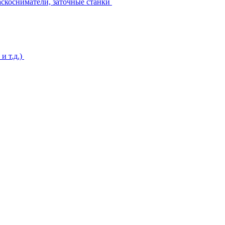
аскосниматели, заточные станки
и т.д.)