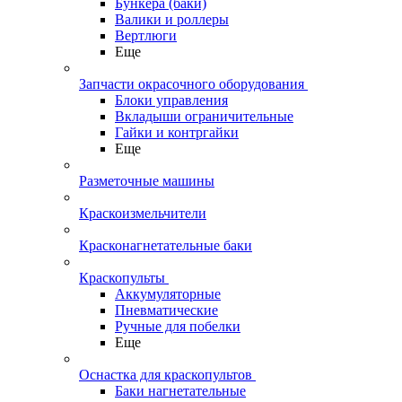
Бункера (баки)
Валики и роллеры
Вертлюги
Еще
Запчасти окрасочного оборудования
Блоки управления
Вкладыши ограничительные
Гайки и контргайки
Еще
Разметочные машины
Краскоизмельчители
Красконагнетательные баки
Краскопульты
Аккумуляторные
Пневматические
Ручные для побелки
Еще
Оснастка для краскопультов
Баки нагнетательные