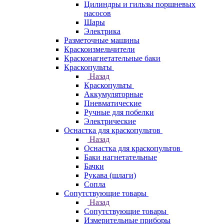
Цилиндры и гильзы поршневых
насосов
Шары
Электрика
Разметочные машины
Краскоизмельчители
Красконагнетательные баки
Краскопульты
Назад
Краскопульты
Аккумуляторные
Пневматические
Ручные для побелки
Электрические
Оснастка для краскопультов
Назад
Оснастка для краскопультов
Баки нагнетательные
Бачки
Рукава (шлаги)
Сопла
Сопутствующие товары
Назад
Сопутствующие товары
Измерительные приборы