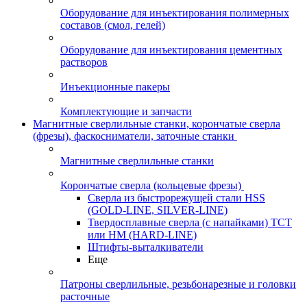
Оборудование для инъектирования полимерных
составов (смол, гелей)
Оборудование для инъектирования цементных
растворов
Инъекционные пакеры
Комплектующие и запчасти
Магнитные сверлильные станки, корончатые сверла
(фрезы), фаскосниматели, заточные станки
Магнитные сверлильные станки
Корончатые сверла (кольцевые фрезы)
Сверла из быстрорежущей стали HSS
(GOLD-LINE, SILVER-LINE)
Твердосплавные сверла (с напайками) ТСТ
или HM (HARD-LINE)
Штифты-выталкиватели
Еще
Патроны сверлильные, резьбонарезные и головки
расточные