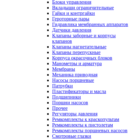
Блоки управления
Вкладыши ограничительные
Гайки и контргайки
Героторные пары
Гидравлика мембранных аппаратов
Датчики давления
Клапаны заборные и корпусы
клапанов
Клапаны нагнетательные
Клапаны перепускные
Корпуса окрасочных блоков
Манометры и арматура
Мембраны
Механика приводная
Насосы поршневые
Патрубки
Пластификаторы и масла
Подшипники
Поршни насосов
Прочее
Регуляторы давления
Ремкомплекты к краскопультам
Ремкомплекты к пистолетам
Ремкомплекты поршневых насосов
Смотровые глазки