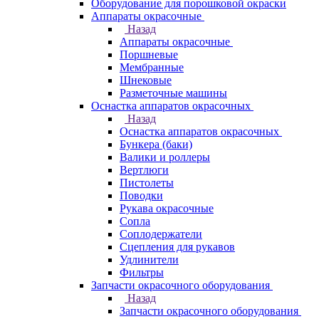
Оборудование для порошковой окраски
Аппараты окрасочные
Назад
Аппараты окрасочные
Поршневые
Мембранные
Шнековые
Разметочные машины
Оснастка аппаратов окрасочных
Назад
Оснастка аппаратов окрасочных
Бункера (баки)
Валики и роллеры
Вертлюги
Пистолеты
Поводки
Рукава окрасочные
Сопла
Соплодержатели
Сцепления для рукавов
Удлинители
Фильтры
Запчасти окрасочного оборудования
Назад
Запчасти окрасочного оборудования