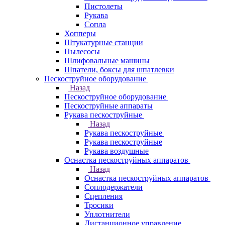
Пистолеты
Рукава
Сопла
Хопперы
Штукатурные станции
Пылесосы
Шлифовальные машины
Шпатели, боксы для шпатлевки
Пескоструйное оборудование
Назад
Пескоструйное оборудование
Пескоструйные аппараты
Рукава пескоструйные
Назад
Рукава пескоструйные
Рукава пескоструйные
Рукава воздушные
Оснастка пескоструйных аппаратов
Назад
Оснастка пескоструйных аппаратов
Соплодержатели
Сцепления
Тросики
Уплотнители
Дистанционное управление